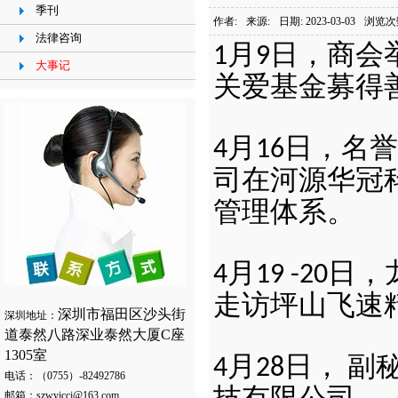
季刊
作者:
来源:
日期: 2023-03-03
浏览次
法律咨询
月
日，商会
1
9
大事记
关爱基金募得
月
日，名誉
4
16
司在河源华冠
管理体系。
月
日，
4
19 -20
走访坪山飞速
深圳市福田区沙头街
深圳地址：
道泰然八路深业泰然大厦C座
1305室
月
日，
副
4
28
电话：（0755）-82492786
邮箱：szwyicci@163.com