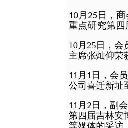
月
日，商
10
25
重点研究第四
10
月25日，
主席张灿仰荣获
月
日，会员
11
1
公司喜迁新址
月
日，副会
11
2
第四届吉林安
等媒体的采访