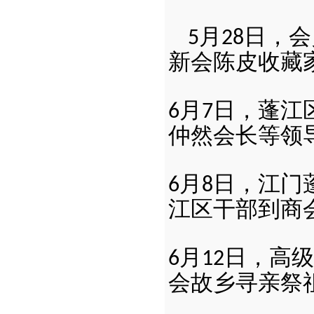
月
日，会
5
28
新会陈皮收藏
月
日，蓬江
6
7
仲然会长等领
月
日，江门
6
8
江区干部到商
月
日，高级
6
12
会故乡寻亲祭