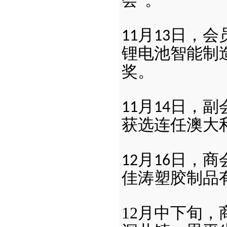
会”。
月
日，会
11
13
锂电池智能制
奖。
月
日，副
11
14
获选连任澳大
月
日，商
12
16
佳涛塑胶制品
12
月中下旬，