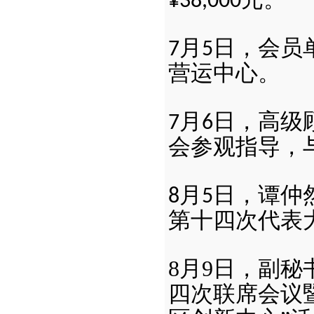
¥38,000
月
日，会员
7
5
营运中心。
月
日，高级
7
6
会参观指导，
月
日，谭仲
8
5
第十四次代表
8
月
9
日，副秘
四次联席会议