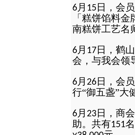
月
日，会员
6
15
「糕饼馅料金
南糕饼工艺名
月
日，鹤山
6
17
会，与我会领
月
日，会员
6
26
行“御五盏”
月
日，商会
6
23
助。共有
名
151
元。