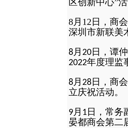
区创新中心”
8
月12日，商
深圳市新联美
月
日，谭仲
8
20
年度理监
2022
月
日，商会
8
28
立庆祝活动。
月
日，
常务
9
1
晏都商会第二