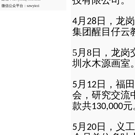
技有限公司。
微信公众平台：szwyicci
月
日，龙岗
4
28
集团醒目仔云
5
月8日，龙岗
圳水木源画室
月
日，福田
5
12
会，研究交流
款共
元
130,000
月
日，义工
5
20