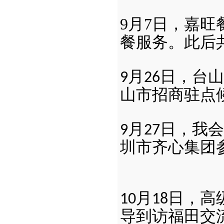
9
月7日，嘉旺
餐服务。此后
月
日，台山
9
26
山市招商驻点
月
日，我会
9
27
圳市齐心集团
月
日，高
10
18
导到访福田交