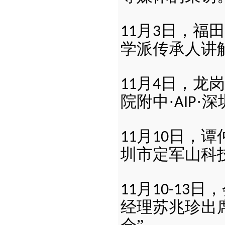
月
日，福田
11
3
学派传承人讲
月
日，龙岗
11
4
院附中·
·
AIP
月
日，谭
11
10
圳市定军山科
月
日，
11
10-13
经理苏兆珍出