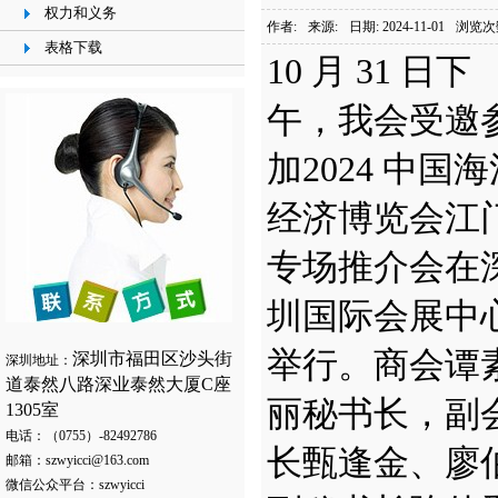
权力和义务
作者:
来源:
日期: 2024-11-01
浏览次
表格下载
10 月 31 日下
午，我会受邀
加2024 中国
经济博览会江
专场推介会在
圳国际会展中
举行。商会谭
深圳市福田区沙头街
深圳地址：
道泰然八路深业泰然大厦C座
丽秘书长，副
1305室
电话：（0755）-82492786
长甄逢金、廖
邮箱：szwyicci@163.com
微信公众平台：szwyicci