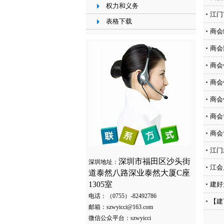
权力和义务
江门
表格下载
商会
商会
商会
商会
商会
商会
商会
江门
深圳市福田区沙头街
深圳地址：
江会
道泰然八路深业泰然大厦C座
1305室
建好
电话：（0755）-82492786
【建
邮箱：szwyicci@163.com
微信公众平台：szwyicci